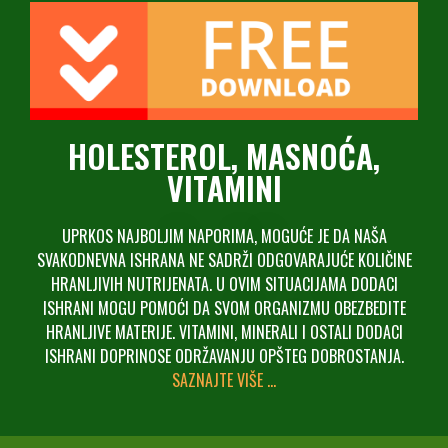
HOLESTEROL, MASNOĆA,
VITAMINI
UPRKOS NAJBOLJIM NAPORIMA, MOGUĆE JE DA NAŠA
SVAKODNEVNA ISHRANA NE SADRŽI ODGOVARAJUĆE KOLIČINE
HRANLJIVIH NUTRIJENATA. U OVIM SITUACIJAMA DODACI
ISHRANI MOGU POMOĆI DA SVOM ORGANIZMU OBEZBEDITE
HRANLJIVE MATERIJE. VITAMINI, MINERALI I OSTALI DODACI
ISHRANI DOPRINOSE ODRŽAVANJU OPŠTEG DOBROSTANJA.
SAZNAJTE VIŠE …