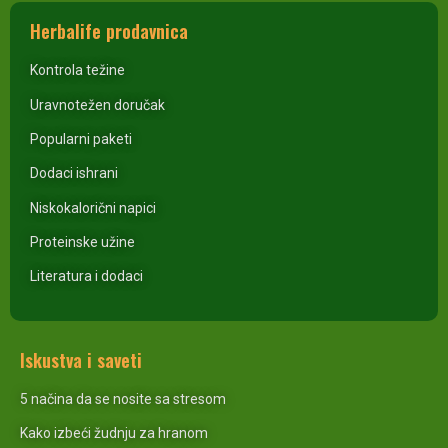
Herbalife prodavnica
Kontrola težine
Uravnotežen doručak
Popularni paketi
Dodaci ishrani
Niskokalorični napici
Proteinske užine
Literatura i dodaci
Iskustva i saveti
5 načina da se nosite sa stresom
Kako izbeći žudnju za hranom