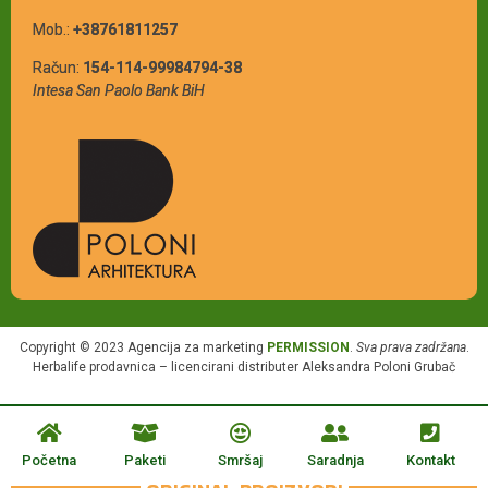
Mob.:
+38761811257
Račun:
154-114-99984794-38
Intesa San Paolo Bank BiH
Copyright © 2023 Agencija za marketing
PERMISSION
.
Sva prava zadržana
.
Herbalife prodavnica – licencirani distributer Aleksandra Poloni Grubač
Početna
Paketi
Smršaj
Saradnja
Kontakt