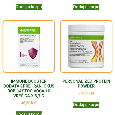
Dodaj u korpu
Dodaj u korpu
IMMUNE BOOSTER
PERSONALIZED PROTEIN
DODATAK PREHRANI OKUS
POWDER
BOBIČASTOG VOĆA 10
70,73
KM
VREĆICA X 3,7 G
38,60
KM
Dodaj u korpu
Dodaj u korpu