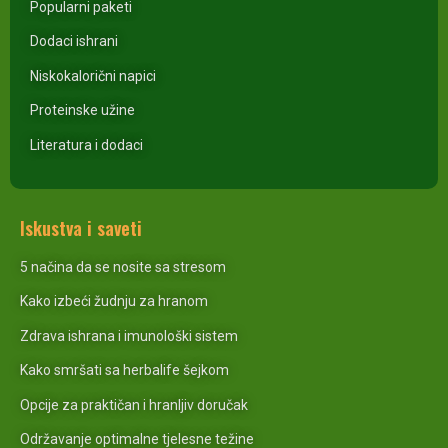
Popularni paketi
Dodaci ishrani
Niskokalorični napici
Proteinske užine
Literatura i dodaci
Iskustva i saveti
5 načina da se nosite sa stresom
Kako izbeći žudnju za hranom
Zdrava ishrana i imunološki sistem
Kako smršati sa herbalife šejkom
Opcije za praktičan i hranljiv doručak
Održavanje optimalne tjelesne težine