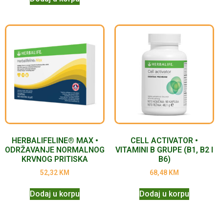
HERBALIFELINE® MAX •
CELL ACTIVATOR •
ODRŽAVANJE NORMALNOG
VITAMINI B GRUPE (B1, B2 I
KRVNOG PRITISKA
B6)
52,32
KM
68,48
KM
Dodaj u korpu
Dodaj u korpu