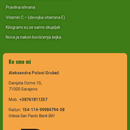
Pravilna ishrana
Vitamin C – (devojka vitamina E)
Kilogrami su se samo skupljali
Nova ja nakon korišćenja šejka
Ko smo mi
Aleksandra Poloni Grubač
Danijela Ozme 10,
71000 Sarajevo
Mob.:
+38761811257
Račun:
154-114-99984794-38
Intesa San Paolo Bank BiH