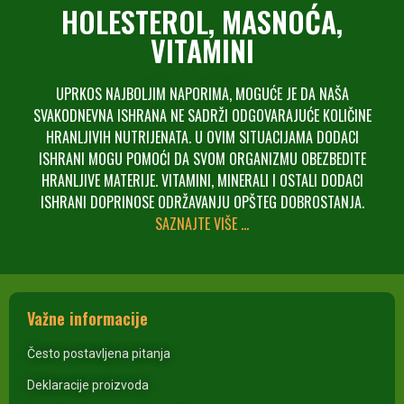
HOLESTEROL, MASNOĆA,
VITAMINI
UPRKOS NAJBOLJIM NAPORIMA, MOGUĆE JE DA NAŠA
SVAKODNEVNA ISHRANA NE SADRŽI ODGOVARAJUĆE KOLIČINE
HRANLJIVIH NUTRIJENATA. U OVIM SITUACIJAMA DODACI
ISHRANI MOGU POMOĆI DA SVOM ORGANIZMU OBEZBEDITE
HRANLJIVE MATERIJE. VITAMINI, MINERALI I OSTALI DODACI
ISHRANI DOPRINOSE ODRŽAVANJU OPŠTEG DOBROSTANJA.
SAZNAJTE VIŠE …
Važne informacije
Često postavljena pitanja
Deklaracije proizvoda