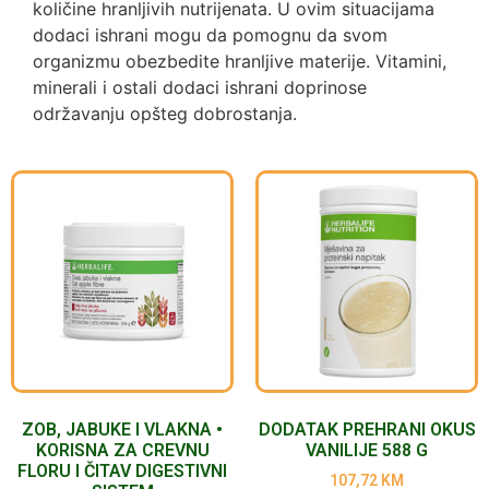
količine hranljivih nutrijenata. U ovim situacijama
dodaci ishrani mogu da pomognu da svom
organizmu obezbedite hranljive materije. Vitamini,
minerali i ostali dodaci ishrani doprinose
održavanju opšteg dobrostanja.
ZOB, JABUKE I VLAKNA •
DODATAK PREHRANI OKUS
KORISNA ZA CREVNU
VANILIJE 588 G
FLORU I ČITAV DIGESTIVNI
107,72
KM