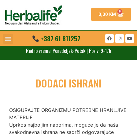
0,00
KM
+387 61 811257
Radno vreme: Ponedeljak-Petak | Poziv: 9-17h
DODACI ISHRANI
OSIGURAJTE ORGANIZMU POTREBNE HRANLJIVE
MATERIJE
Uprkos najboljim naporima, moguće je da naša
svakodnevna ishrana ne sadrži odgovarajuće