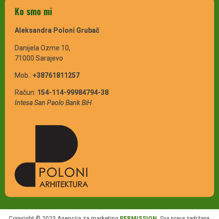
Ko smo mi
Aleksandra Poloni Grubač
Danijela Ozme 10,
71000 Sarajevo
Mob.:
+38761811257
Račun:
154-114-99984794-38
Intesa San Paolo Bank BiH
Copyright © 2023 Agencija za marketing
PERMISSION
.
Sva prava zadržana
.