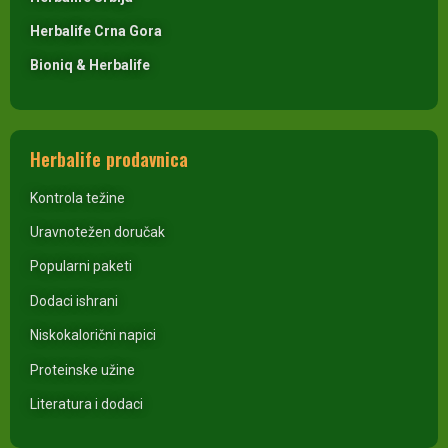
Herbalife Crna Gora
Bioniq & Herbalife
Herbalife prodavnica
Kontrola težine
Uravnotežen doručak
Popularni paketi
Dodaci ishrani
Niskokalorični napici
Proteinske užine
Literatura i dodaci