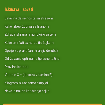
Iskustva i saveti
5 načina da se nosite sa stresom
Kako izbeći žudnju za hranom
Zdrava ishrana i imunološki sistem
Kako smršati sa herbalife šejkom
Opcije za praktičan i hranljiv doručak
Održavanje optimalne tjelesne težine
Pravilna ishrana
Vitamin C – (devojka vitamina E)
Kilogrami su se samo skupljali
Nova ja nakon korišćenja šejka