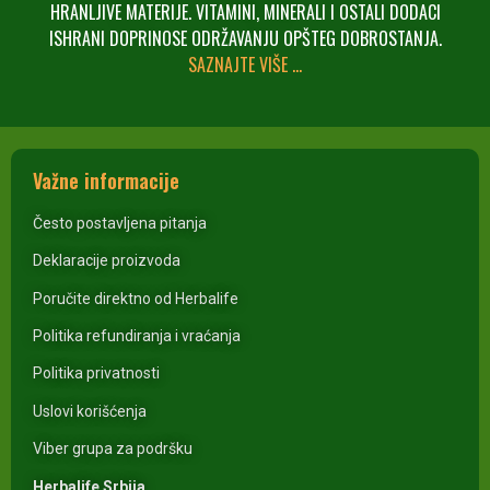
HRANLJIVE MATERIJE. VITAMINI, MINERALI I OSTALI DODACI
ISHRANI DOPRINOSE ODRŽAVANJU OPŠTEG DOBROSTANJA.
SAZNAJTE VIŠE …
Važne informacije
Često postavljena pitanja
Deklaracije proizvoda
Poručite direktno od Herbalife
Politika refundiranja i vraćanja
Politika privatnosti
Uslovi korišćenja
Viber grupa za podršku
Herbalife Srbija